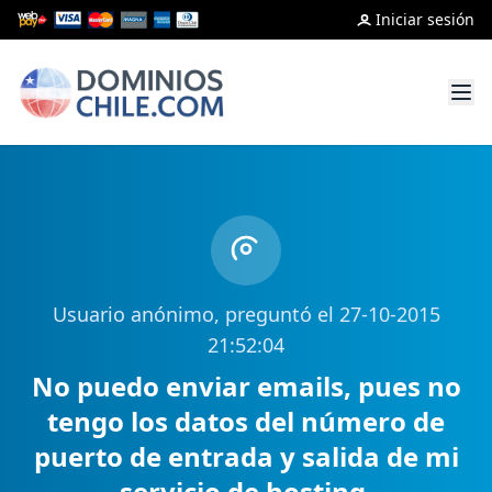
Iniciar sesión
Usuario anónimo, preguntó el 27-10-2015
21:52:04
No puedo enviar emails, pues no
tengo los datos del número de
puerto de entrada y salida de mi
servicio de hosting.