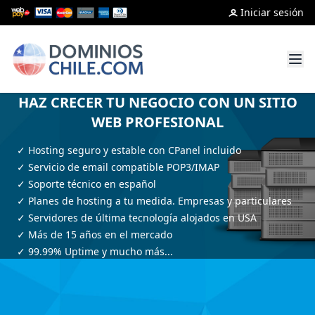
Iniciar sesión
HAZ CRECER TU NEGOCIO CON UN SITIO
REGISTRA UN NOMBRE DE DOMINIO Y
WEB PROFESIONAL
EMPIEZA HOY
✓ Registros Dominios a su Nombre o al de su Empresa
✓ Hosting seguro y estable con CPanel incluido
✓ Registra tu dominio. Elige entre .cl .com .net .org y más
✓ Servicio de email compatible POP3/IMAP
✓ Enviamos emails de renovación antes del vencimiento
✓ Soporte técnico en español
✓ Dominio protegido ante robos y transferencias
✓ Planes de hosting a tu medida. Empresas y particulares
✓ Pago hasta en 24 cuotas
✓ Servidores de última tecnología alojados en USA
✓ Panel en español y fácil de usar
✓ Más de 15 años en el mercado
✓ Más de 15 años en el mercado
✓ 99.99% Uptime y mucho más...