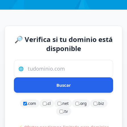
🔎 Verifica si tu dominio está
disponible
🌐
Buscar
.com
.cl
.net
.org
.biz
.tv