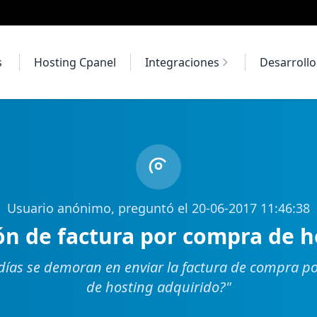
s
Hosting Cpanel
Integraciones
Desarroll
Usuario anónimo, preguntó el 20-06-2017 11:46:38
ón de factura por compra de h
ías se demoran en enviar la factura de compra por
de hosting adquirido?
"