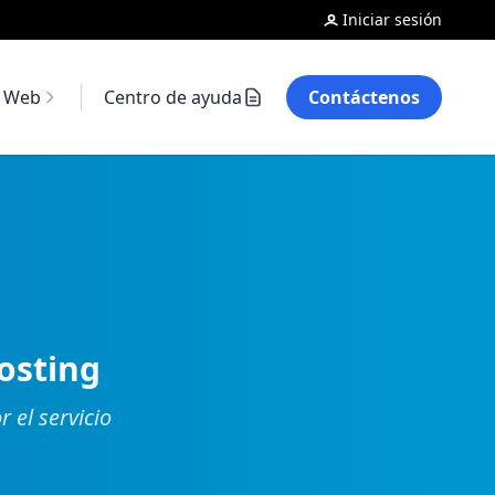
Iniciar sesión
o Web
Centro de ayuda
Contáctenos
osting
 el servicio