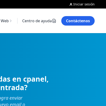
Iniciar sesión
o Web
Centro de ayuda
Contáctenos
das en cpanel,
entrada?
ogra enviar
uevo email o