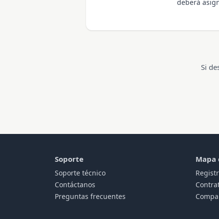
deberá asign
Si de
Soporte
Mapa d
Soporte técnico
Regist
Contáctanos
Contra
Preguntas frecuentes
Compar