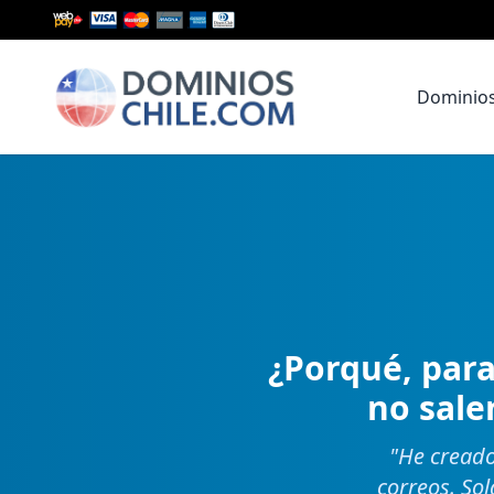
Dominio
¿Porqué, para
no sale
"
He creado
correos. So