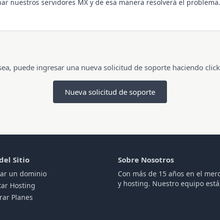
ar nuestros servidores MX y de esa manera resolverá el problema
sea, puede ingresar una nueva solicitud de soporte haciendo click
Nueva solicitud de soporte
el Sitio
Sobre Nosotros
rar un dominio
Con más de 15 años en el merc
y hosting. Nuestro equipo est
tar Hosting
ar Planes