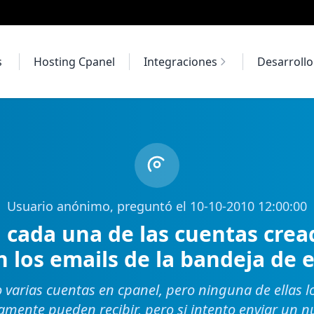
s
Hosting Cpanel
Integraciones
Desarroll
Usuario anónimo, preguntó el 10-10-2010 12:00:00
 cada una de las cuentas crea
n los emails de la bandeja de 
 varias cuentas en cpanel, pero ninguna de ellas l
lamente pueden recibir, pero si intento enviar un n