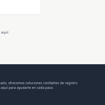
.
 aquí:
ado, ofrecemos soluciones confiables de registro
á aquí para ayudarte en cada paso.